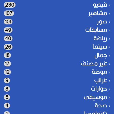
فيديو
230
مشاهير
107
صور
101
مسابقات
49
رياضة
40
سينما
26
جمال
18
غير مصنف
17
موضة
12
غرائب
9
حوارات
8
موسيقى
5
صحة
4
تكنولوجيا
1