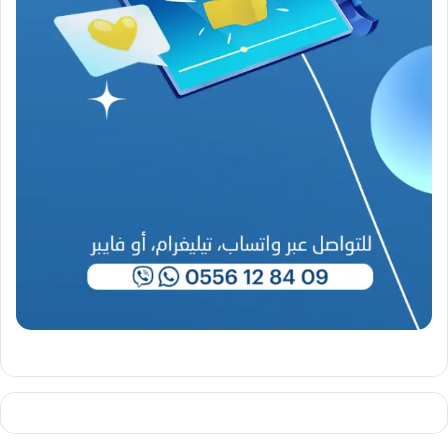
9
4
6
-
2
0
2
6
)