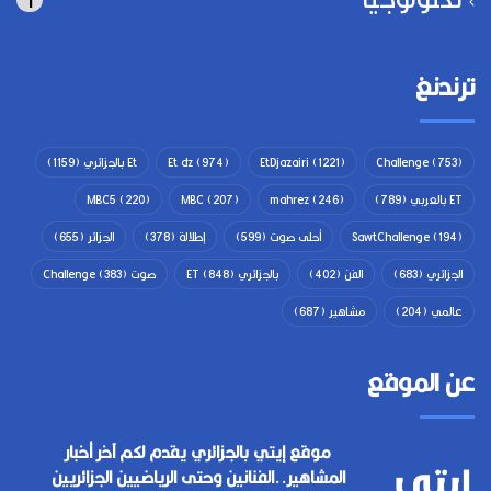
ترندنغ
(753)
Challenge
(1221)
EtDjazairi
(974)
Et dz
Et بالجزائري
(1159)
ET بالعربي
(789)
(246)
mahrez
(207)
MBC
(220)
MBC5
(194)
SawtChallenge
أحلى صوت
(599)
إطلالة
(378)
الجزائر
(655)
الجزائري
(683)
الفن
(402)
بالجزائري ET
(848)
صوت Challenge
(383)
عالمي
(204)
مشاهير
(687)
عن الموقع
موقع إيتي بالجزائري يقدم لكم آخر أخبار
المشاهير..الفنانين وحتى الرياضيين الجزائريين