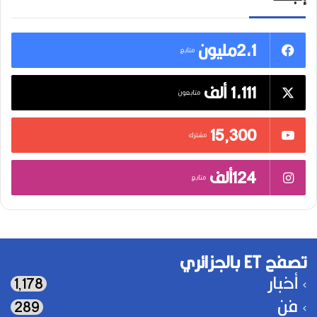
2,1مليون
متابع
1,111 ألف
متابعون
15٬300
مشترك
124ألف
متابع
تصفح ET بالجزائري
أخبار
1٬178
فن
289