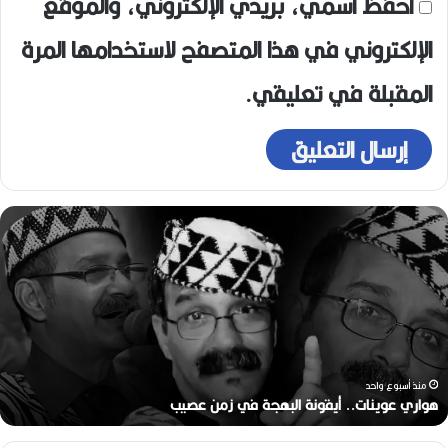
احفظ اسمي، بريدي الإلكتروني، والموقع
الإلكتروني في هذا المتصفح لاستخدامها المرة
المقبلة في تعليقي.
ر
ح
ي
ل
ا
ل
م
خ
ر
منذ أسبوعين
ج
رحيل المخرج القدير محمد الأمين مرباح (1946-2026)
ا
ل