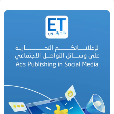
ق
د
ي
ر
م
ح
م
د
ا
ل
أ
م
ي
ن
م
ر
ب
ا
ح
(
1