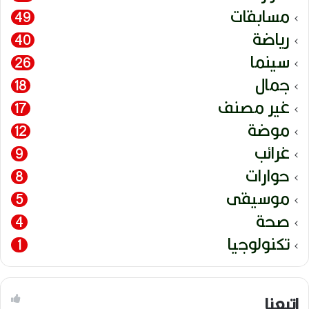
مسابقات
49
رياضة
40
سينما
26
جمال
18
غير مصنف
17
موضة
12
غرائب
9
حوارات
8
موسيقى
5
صحة
4
تكنولوجيا
1
إتبعنا