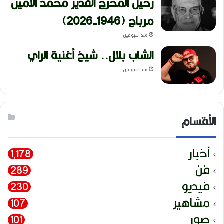
رحيل المخرج القدير محمد الأمين
مرباح (1946-2026)
منذ أسبوعين
الشاب بلال.. شيخ أغنية الراي
منذ أسبوعين
الأقسام
أخبار
1٬178
فن
289
فيديو
230
مشاهير
107
صور
101