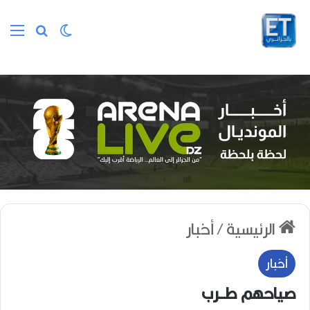
الوضع المظلم
بحث عن
الق
الرئيسية
/
أخبار
أخبار
صياحهم طــرب