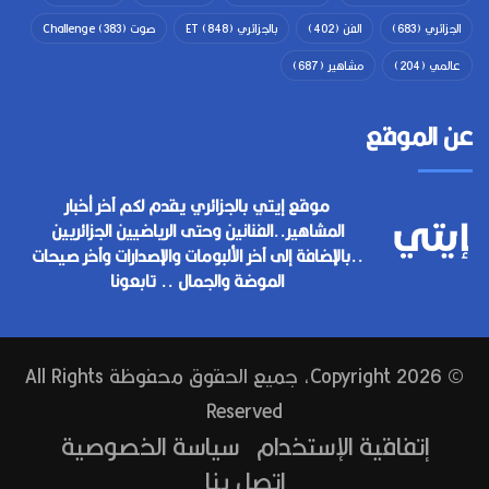
الجزائري
(683)
الفن
(402)
بالجزائري ET
(848)
صوت Challenge
(383)
عالمي
(204)
مشاهير
(687)
عن الموقع
موقع إيتي بالجزائري يقدم لكم آخر أخبار
المشاهير..الفنانين وحتى الرياضيين الجزائريين
..بالإضافة إلى آخر الألبومات والإصدارات وآخر صيحات
الموضة والجمال .. تابعونا
© Copyright 2026, جميع الحقوق محفوظة All Rights
Reserved
إتفاقية الإستخدام
سياسة الخصوصية
إتصل بنا