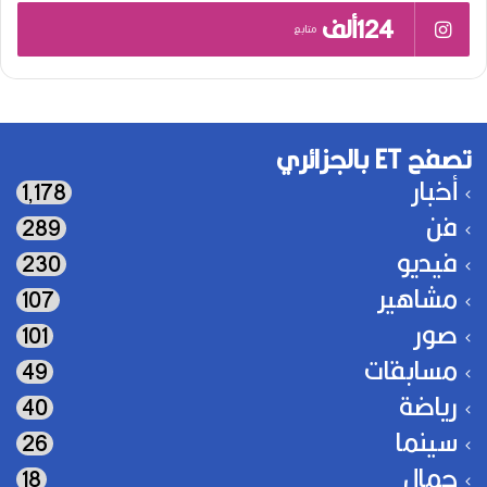
124ألف
متابع
تصفح ET بالجزائري
أخبار
1٬178
فن
289
فيديو
230
مشاهير
107
صور
101
مسابقات
49
رياضة
40
سينما
26
جمال
18