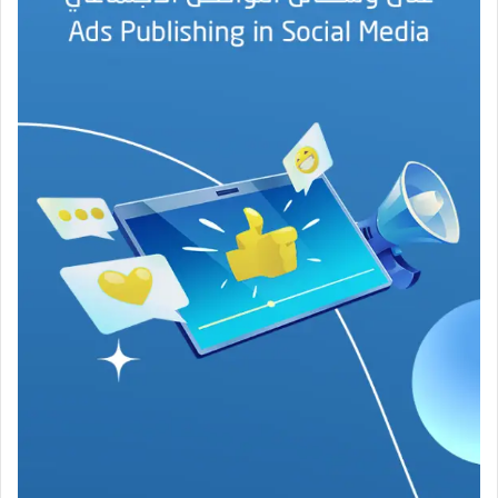
ه
ج
ة
ف
ي
ز
م
ن
ع
ص
ي
ب