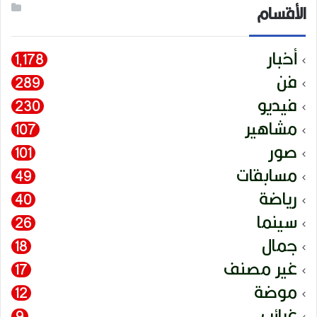
الأقسام
أخبار
1٬178
فن
289
فيديو
230
مشاهير
107
صور
101
مسابقات
49
رياضة
40
سينما
26
جمال
18
غير مصنف
17
موضة
12
غرائب
9