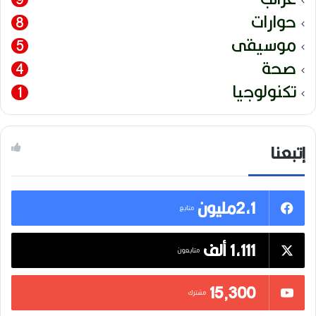
حوارات
8
موسيقى
5
صحة
4
تكنولوجيا
1
إتبعنا
2,1مليون
متابع
1,111 ألف
متابعون
15٬300
مشترك