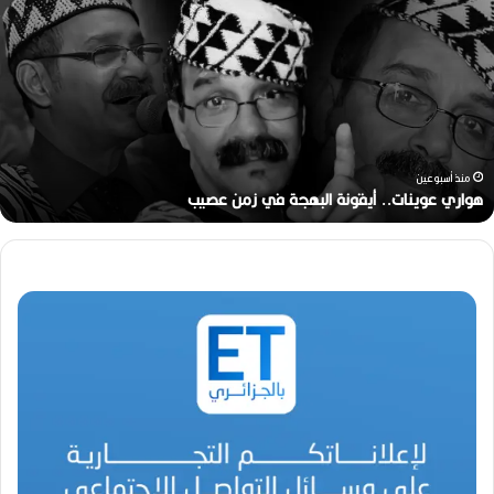
و
ا
ر
ي
ع
و
ي
ن
منذ أسبوعين
ا
هواري عوينات.. أيقونة البهجة في زمن عصيب
ت
.
.
أ
ي
ق
و
ن
ة
ا
ل
ب