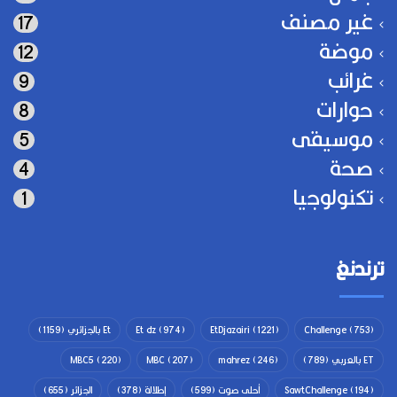
غير مصنف
17
موضة
12
غرائب
9
حوارات
8
موسيقى
5
صحة
4
تكنولوجيا
1
ترندنغ
(753)
Challenge
(1221)
EtDjazairi
(974)
Et dz
Et بالجزائري
(1159)
ET بالعربي
(789)
(246)
mahrez
(207)
MBC
(220)
MBC5
(194)
SawtChallenge
أحلى صوت
(599)
إطلالة
(378)
الجزائر
(655)