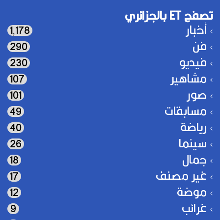
تصفح ET بالجزائري
أخبار
1٬178
فن
290
فيديو
230
مشاهير
107
صور
101
مسابقات
49
رياضة
40
سينما
26
جمال
18
غير مصنف
17
موضة
12
غرائب
9