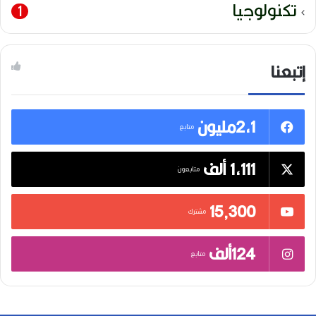
تكنولوجيا
1
إتبعنا
2,1مليون
متابع
1,111 ألف
متابعون
15٬300
مشترك
124ألف
متابع