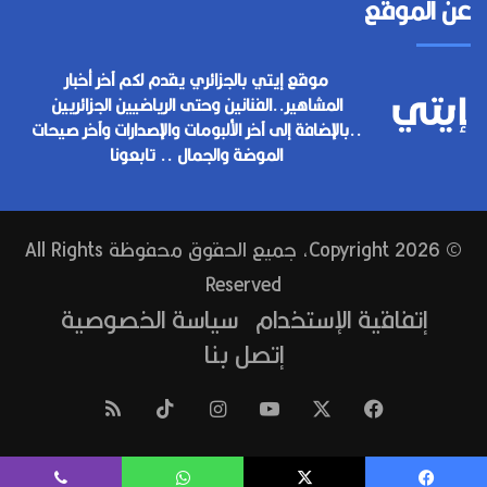
عن الموقع
موقع إيتي بالجزائري يقدم لكم آخر أخبار
المشاهير..الفنانين وحتى الرياضيين الجزائريين
..بالإضافة إلى آخر الألبومات والإصدارات وآخر صيحات
الموضة والجمال .. تابعونا
© Copyright 2026, جميع الحقوق محفوظة All Rights
Reserved
إتفاقية الإستخدام
سياسة الخصوصية
إتصل بنا
فيسبوك
‫X
‫YouTube
انستقرام
‫TikTok
ملخص
الموقع