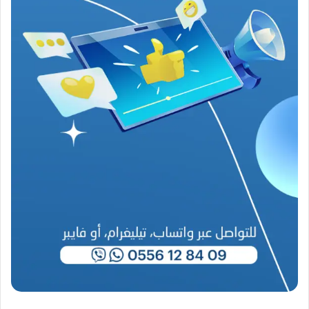
م
ن
ع
ص
ي
ب