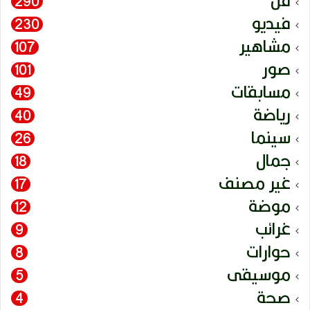
فن
290
فيديو
230
مشاهير
107
صور
101
مسابقات
49
رياضة
40
سينما
26
جمال
18
غير مصنف
17
موضة
12
غرائب
9
حوارات
8
موسيقى
5
صحة
4