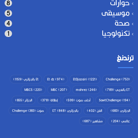
حوارات
8
موسيقى
5
صحة
4
تكنولوجيا
1
ترندنغ
(753)
Challenge
(1221)
EtDjazairi
(974)
Et dz
Et بالجزائري
(1159)
ET بالعربي
(789)
(246)
mahrez
(207)
MBC
(220)
MBC5
(194)
SawtChallenge
أحلى صوت
(599)
إطلالة
(378)
الجزائر
(655)
الجزائري
(683)
الفن
(402)
بالجزائري ET
(848)
صوت Challenge
(383)
عالمي
(204)
مشاهير
(687)