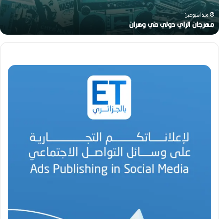
ي
ن
منذ أسبوعين
ا
هواري عوينات.. أيقونة البهجة في زمن عص
ت
.
.
أ
ي
ق
و
ن
ة
ا
ل
ب
ه
ج
ة
ف
ي
ز