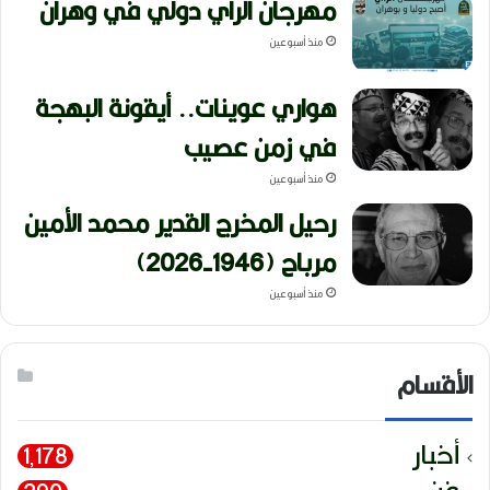
مهرجان الراي دولي في وهران
منذ أسبوعين
هواري عوينات.. أيقونة البهجة
في زمن عصيب
منذ أسبوعين
رحيل المخرج القدير محمد الأمين
مرباح (1946-2026)
منذ أسبوعين
الأقسام
أخبار
1٬178