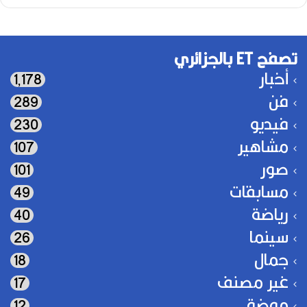
تصفح ET بالجزائري
أخبار
1٬178
فن
289
فيديو
230
مشاهير
107
صور
101
مسابقات
49
رياضة
40
سينما
26
جمال
18
غير مصنف
17
موضة
12