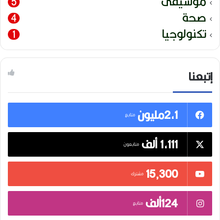
موسيقى
5
صحة
4
تكنولوجيا
1
إتبعنا
2,1مليون
متابع
1,111 ألف
متابعون
15٬300
مشترك
124ألف
متابع