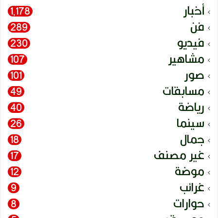
أخبار
1٬178
فن
289
فيديو
230
مشاهير
107
صور
101
مسابقات
49
رياضة
40
سينما
26
جمال
18
غير مصنف
17
موضة
12
غرائب
9
حوارات
8