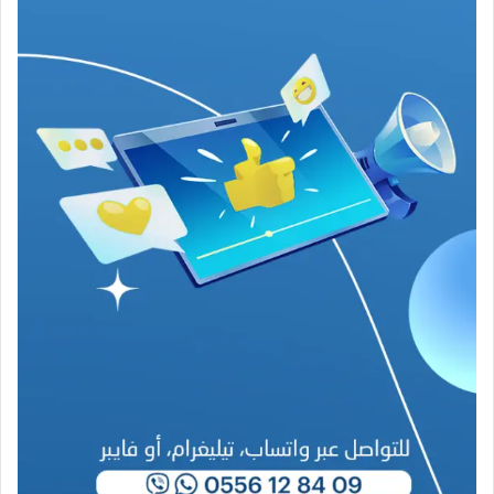
ف
ي
ز
م
ن
ع
ص
ي
ب