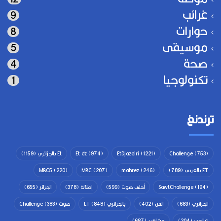
غرائب
9
حوارات
8
موسيقى
5
صحة
4
تكنولوجيا
1
ترندنغ
(753)
Challenge
(1221)
EtDjazairi
(974)
Et dz
Et بالجزائري
(1159)
ET بالعربي
(789)
(246)
mahrez
(207)
MBC
(220)
MBC5
(194)
SawtChallenge
أحلى صوت
(599)
إطلالة
(378)
الجزائر
(655)
الجزائري
(683)
الفن
(402)
بالجزائري ET
(848)
صوت Challenge
(383)
عالمي
(204)
مشاهير
(687)