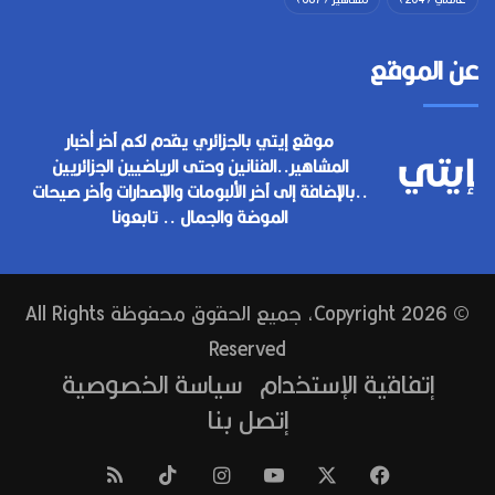
عن الموقع
موقع إيتي بالجزائري يقدم لكم آخر أخبار
المشاهير..الفنانين وحتى الرياضيين الجزائريين
..بالإضافة إلى آخر الألبومات والإصدارات وآخر صيحات
الموضة والجمال .. تابعونا
© Copyright 2026, جميع الحقوق محفوظة All Rights
Reserved
إتفاقية الإستخدام
سياسة الخصوصية
إتصل بنا
فيسبوك
‫X
‫YouTube
انستقرام
‫TikTok
ملخص