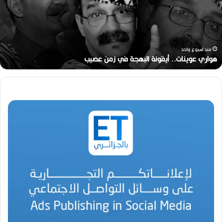
ي
ع
و
ي
ن
منذ أسبوع واحد
ا
هواري عوينات.. أيقونة البهجة في زمن عصيب
ت
.
.
أ
ي
ق
و
ن
ة
ا
ل
ب
ه
ج
ة