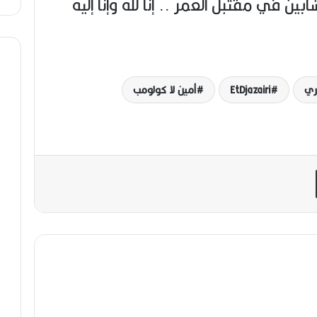
ن في مقتبل العمر .. إنا لله وإنا إليه
EtDjazairi
أمين لا كولومب
مشاركة عبر البريد