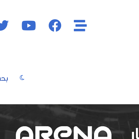
الأقسام
فايسبوك
يوتيوب
الوضع المظ
يو
صور
موسيقى
سينما
موضة
جمال
فن