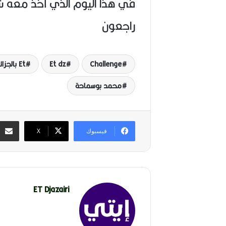
في هذا اليوم الذي أخذ معه شابي
راجعون
Challenge
Et dz
Et بالجزائري
محمد بوسماحة
فيسبوك
‫X
ET Djazairi