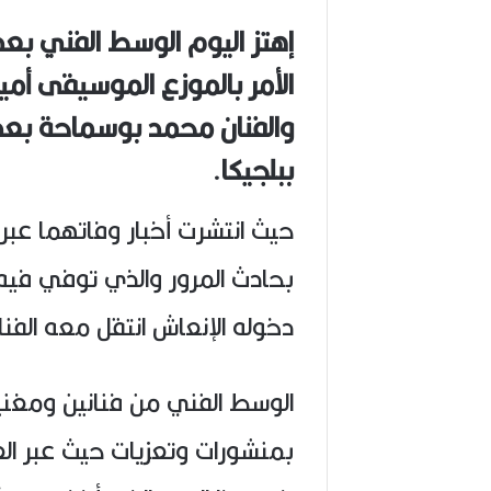
(
إهتز اليوم الوسط الفني بعد
1
9
الأمر بالموزع الموسيقى أمي
4
6
والفنان محمد بوسماحة بعد 
-
2
ببلجيكا.
0
2
6
حيث انتشرت أخبار وفاتهما عبر 
)
بحادث المرور والذي توفي فيه
دخوله الإنعاش انتقل معه الفن
الوسط الفني من فنانين ومغني
بمنشورات وتعزيات حيث عبر ال