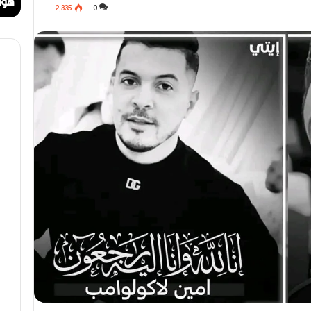
ا
ا
مهرجان الراي دولي في وهران
هوا
2٬335
0
ي
ت
د
.
و
.
ل
أ
ي
ي
ف
ق
ي
و
و
ن
ه
ة
ر
ا
ا
ل
ن
ب
ه
ج
ة
ف
ي
ز
م
ن
ع