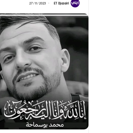
ج
2026)
27/11/2023
ET Djazairi
ا
ل
ق
د
ي
ر
م
ح
م
د
ا
ل
أ
م
ي
ن
م
ر
ب
ا
ح