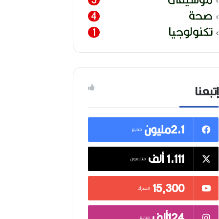
صحة
4
تكنولوجيا
1
إتبعنا
2,1مليون
متابع
1,111 ألف
متابعون
15٬300
مشترك
124ألف
متابع