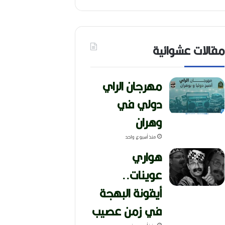
مقالات عشوائية
مهرجان الراي
دولي في
وهران
منذ أسبوع واحد
هواري
عوينات..
أيقونة البهجة
في زمن عصيب