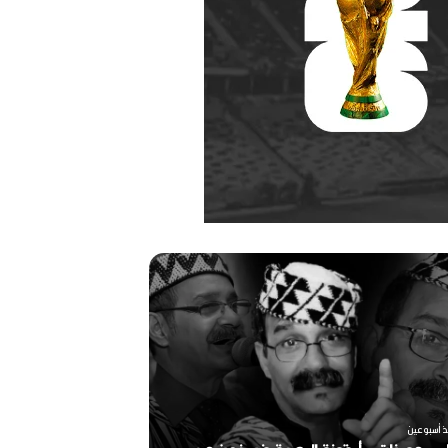
ر
ح
ي
ل
ا
ل
م
خ
منذ أسبوعين
ر
ذ أسبوعين