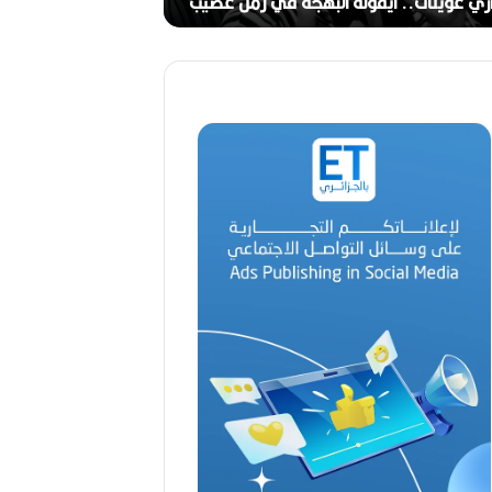
ج
ري عوينات.. أيقونة البهجة في زمن عصيب
2026)
ا
ل
ق
د
ي
ر
م
ح
م
د
ا
ل
أ
م
ي
ن
م
ر
ب
ا
ح