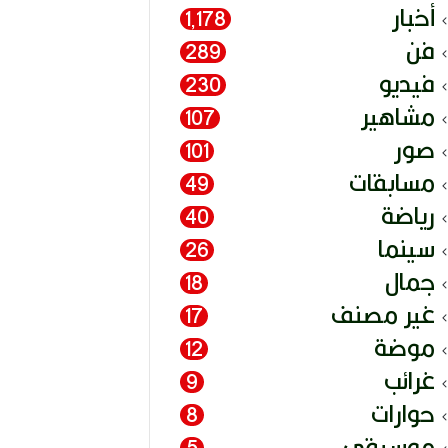
أخبار
1٬178
فن
289
فيديو
230
مشاهير
107
صور
101
مسابقات
49
رياضة
40
سينما
26
جمال
18
غير مصنف
17
موضة
12
غرائب
9
حوارات
8
موسيقى
5