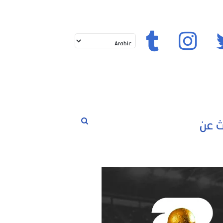
تويتر
إنستغرام
تيك توك
بحث
لم
حوارات
مسابقات
رياضة
عن