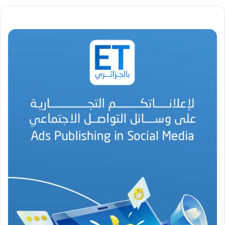
.
.
أ
ي
ق
و
ن
ة
ا
ل
ب
ه
ج
ة
ف
ي
ز
م
ن
ع
ص