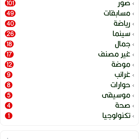
صور
101
مسابقات
49
رياضة
40
سينما
26
جمال
18
غير مصنف
17
موضة
12
غرائب
9
حوارات
8
موسيقى
5
صحة
4
تكنولوجيا
1