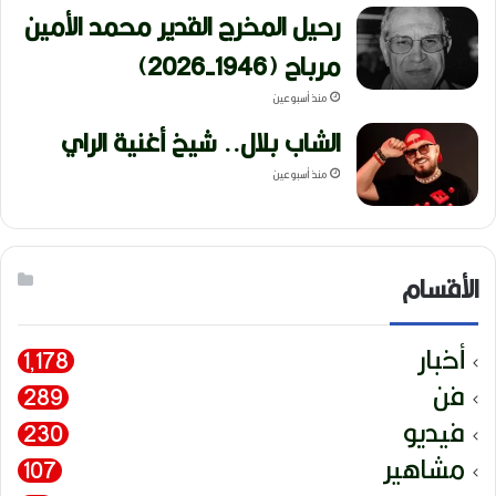
رحيل المخرج القدير محمد الأمين
مرباح (1946-2026)
منذ أسبوعين
الشاب بلال.. شيخ أغنية الراي
منذ أسبوعين
الأقسام
أخبار
1٬178
فن
289
فيديو
230
مشاهير
107