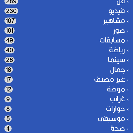
فن
289
فيديو
230
مشاهير
107
صور
101
مسابقات
49
رياضة
40
سينما
26
جمال
18
غير مصنف
17
موضة
12
غرائب
9
حوارات
8
موسيقى
5
صحة
4