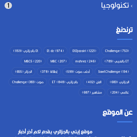
تكنولوجيا
1
ترندنغ
(753)
Challenge
(1221)
EtDjazairi
(974)
Et dz
Et بالجزائري
(1159)
ET بالعربي
(789)
(246)
mahrez
(207)
MBC
(220)
MBC5
(194)
SawtChallenge
أحلى صوت
(599)
إطلالة
(378)
الجزائر
(655)
الجزائري
(683)
الفن
(402)
بالجزائري ET
(848)
صوت Challenge
(383)
عالمي
(204)
مشاهير
(687)
عن الموقع
موقع إيتي بالجزائري يقدم لكم آخر أخبار