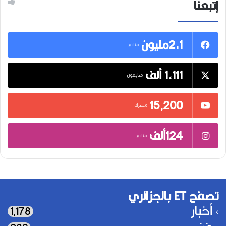
إتبعنا
2,1مليون
متابع
1,111 ألف
متابعون
15٬200
مشترك
124ألف
متابع
تصفح ET بالجزائري
أخبار
1٬178