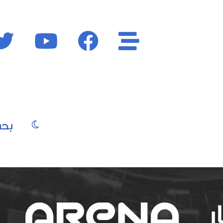
الأقسام
فايسبوك
يوتيوب
الوضع المظ
يو
صور
موسيقى
سينما
موضة
جمال
فن