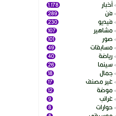
أخبار
1٬178
فن
289
فيديو
230
مشاهير
107
صور
101
مسابقات
49
رياضة
40
سينما
26
جمال
18
غير مصنف
17
موضة
12
غرائب
9
حوارات
8
موسيقى
5