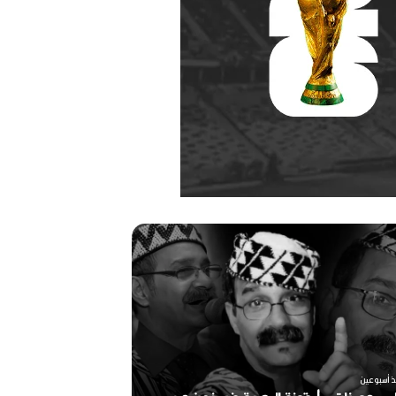
ر
ح
ي
ل
ا
ل
م
خ
منذ أسبوعين
ر