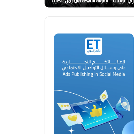
ج
لبهجة في زمن عصيب
2026)
ا
ل
ق
د
ي
ر
م
ح
م
د
ا
ل
أ
م
ي
ن
م
ر
ب
ا
ح