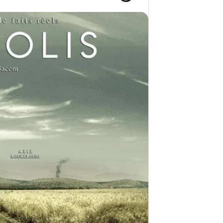
ج
ا
2026)
مهرجان 
ا
ي
ل
د
ق
و
د
ل
ي
ي
ر
ف
م
ي
ح
و
م
ه
د
ر
ا
ا
ل
ن
أ
م
ي
ن
م
ر
ب
ا
ح