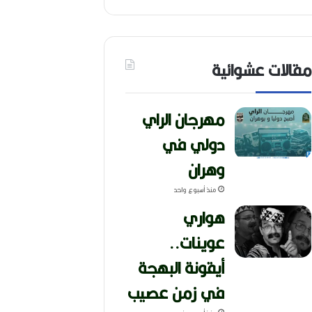
مقالات عشوائية
مهرجان الراي
دولي في
وهران
منذ أسبوع واحد
هواري
عوينات..
أيقونة البهجة
في زمن عصيب