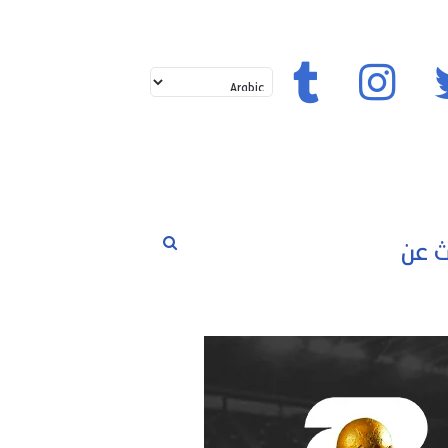
تويتر
إنستغرام
تيك توك
بحث
لم
حوارات
مسابقات
رياضة
عن