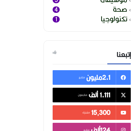
صحة
4
تكنولوجيا
1
إتبعنا
2,1مليون
متابع
1,111 ألف
متابعون
15٬300
مشترك
124ألف
متابع