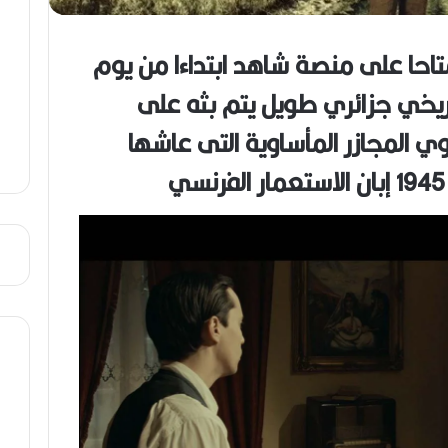
ص
ي
ب
احا على منصة شاهد ابتداءا من يوم
تاريخي جزائري طويل يتم بثه على
ي المجازر المأساوية التى عاشها