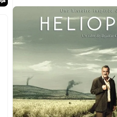
ا
الراي دولي في وهران
هواري عوينات.. أيقونة ا
ت
.
.
أ
ي
ق
و
ن
ة
ا
ل
ب
ه
ج
ة
ف
ي
ز
م
ن
ع