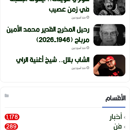
في زمن عصيب
منذ أسبوعين
رحيل المخرج القدير محمد الأمين
مرباح (1946-2026)
منذ أسبوعين
الشاب بلال.. شيخ أغنية الراي
منذ أسبوعين
الأقسام
أخبار
1٬178
فن
289