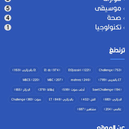
موسيقى
5
صحة
4
تكنولوجيا
1
ترندنغ
(753)
Challenge
(1221)
EtDjazairi
(974)
Et dz
Et بالجزائري
(1159)
ET بالعربي
(789)
(246)
mahrez
(207)
MBC
(220)
MBC5
(194)
SawtChallenge
أحلى صوت
(599)
إطلالة
(378)
الجزائر
(655)
الجزائري
(683)
الفن
(402)
بالجزائري ET
(848)
صوت Challenge
(383)
عالمي
(204)
مشاهير
(687)
عن الموقع