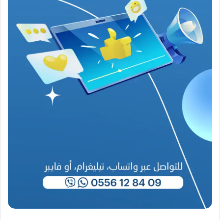
ب
ا
ح
(
1
9
4
6
-
2
0
2
6
)