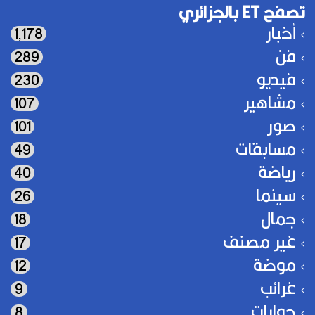
تصفح ET بالجزائري
أخبار
1٬178
فن
289
فيديو
230
مشاهير
107
صور
101
مسابقات
49
رياضة
40
سينما
26
جمال
18
غير مصنف
17
موضة
12
غرائب
9
حوارات
8