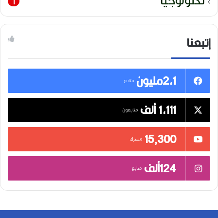
1
إتبعنا
2,1مليون
متابع
1,111 ألف
متابعون
15٬300
مشترك
124ألف
متابع