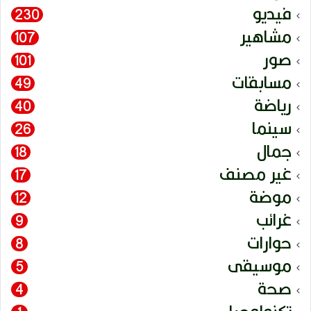
فيديو
230
مشاهير
107
صور
101
مسابقات
49
رياضة
40
سينما
26
جمال
18
غير مصنف
17
موضة
12
غرائب
9
حوارات
8
موسيقى
5
صحة
4
تكنولوجيا