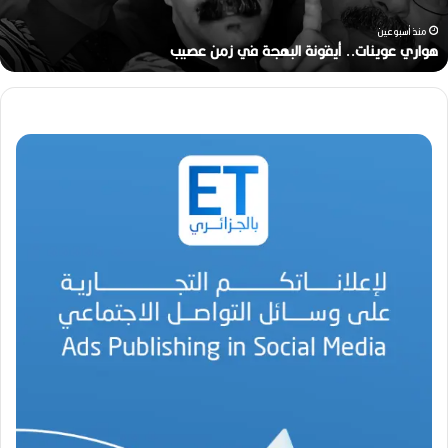
خ
ر
منذ أسبوعين
ج
رحيل المخرج القدير محمد الأمين مرباح (1946-2026)
ا
ل
ق
د
ي
ر
م
ح
م
د
ا
ل
أ
م
ي
ن
م
ر