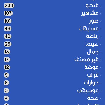
فيديو
230
مشاهير
107
صور
101
مسابقات
49
رياضة
40
سينما
26
جمال
18
غير مصنف
17
موضة
12
غرائب
9
حوارات
8
موسيقى
5
صحة
4