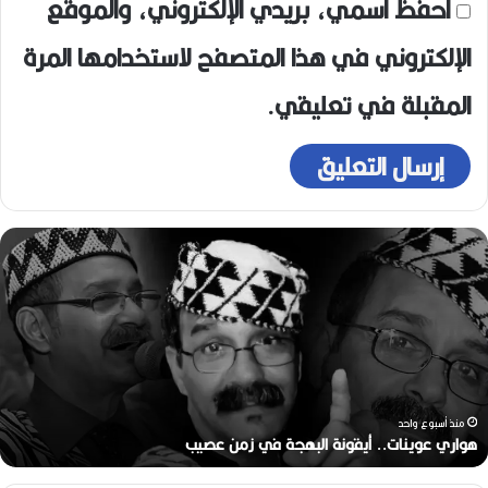
احفظ اسمي، بريدي الإلكتروني، والموقع
الإلكتروني في هذا المتصفح لاستخدامها المرة
المقبلة في تعليقي.
ر
ح
ي
ل
ا
ل
م
خ
ر
منذ أسبوعين
ج
رحيل المخرج القدير محمد الأمين مرباح (1946-2026)
ا