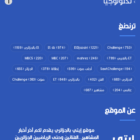
تكنولوجيا
1
ترندنغ
(753)
Challenge
(1221)
EtDjazairi
(974)
Et dz
Et بالجزائري
(1159)
ET بالعربي
(789)
(246)
mahrez
(207)
MBC
(220)
MBC5
(194)
SawtChallenge
أحلى صوت
(599)
إطلالة
(378)
الجزائر
(655)
الجزائري
(683)
الفن
(402)
بالجزائري ET
(848)
صوت Challenge
(383)
عالمي
(204)
مشاهير
(687)
عن الموقع
موقع إيتي بالجزائري يقدم لكم آخر أخبار
المشاهير..الفنانين وحتى الرياضيين الجزائريين