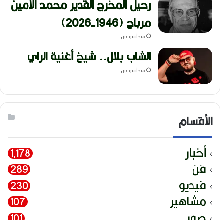
رحيل المخرج القدير محمد الأمين
مرباح (1946-2026)
منذ أسبوعين
الشاب بلال.. شيخ أغنية الراي
منذ أسبوعين
الأقسام
أخبار
1٬178
فن
289
فيديو
230
مشاهير
107
صور
101