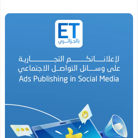
ل
ق
د
ي
ر
م
ح
م
د
ا
ل
أ
م
ي
ن
م
ر
ب
ا
ح
(
1