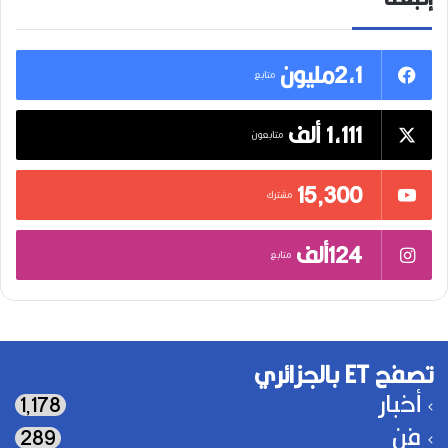
2,1مليون
متابع
1,111 ألف
متابعون
15٬300
مشترك
124ألف
متابع
تصفح ET بالجزائري
أخبار
1٬178
فن
289