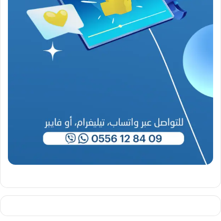
9
4
6
-
2
0
2
6
)