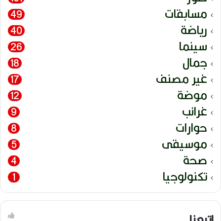
مسابقات
49
رياضة
40
سينما
26
جمال
18
غير مصنف
17
موضة
12
غرائب
9
حوارات
8
موسيقى
5
صحة
4
تكنولوجيا
1
إتبعنا