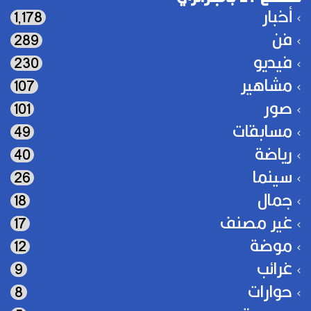
أخبار
1٬178
فن
289
فيديو
230
مشاهير
107
صور
101
مسابقات
49
رياضة
40
سينما
26
جمال
18
غير مصنف
17
موضة
12
غرائب
9
حوارات
8