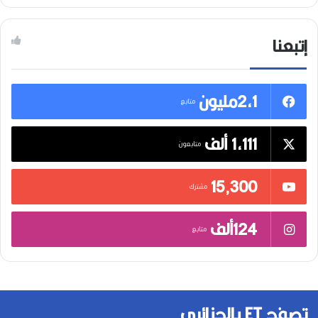
إتبعنا
2,1مليون
متابع
1,111 ألف
متابعون
15٬300
مشترك
124ألف
متابع
تصفح ET بالجزائري