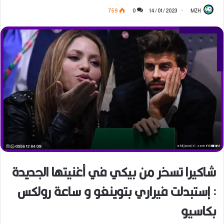
759
0
14/01/2023
MZH
شاكيرا تسخر من بيكي في أغنيتها الجديدة
: إستبدلت فيراري بتوينغو و ساعة رولكس
بكاسيو