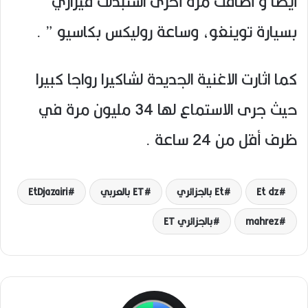
أيضا و أضافت مرة أخرى استبدلتَ فيراري
بسيارة توينغو، وساعة روليكس بكاسيو ” .
كما اثارت الاغنية الجديدة لشاكيرا رواجا كبيرا
حيث جرى الاستماع لها 34 مليون مرة في
ظرف أقل من 24 ساعة .
Et dz
Et بالجزائري
ET بالعربي
EtDjazairi
mahrez
بالجزائري ET