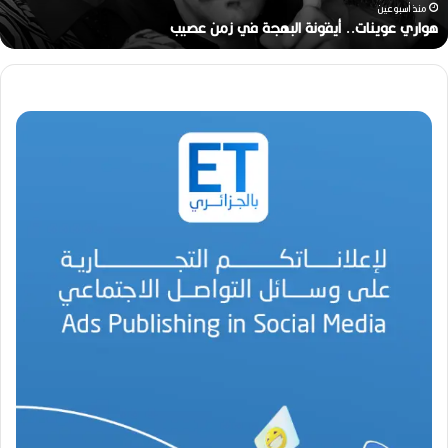
ن
منذ أسبوعين
ا
هواري عوينات.. أيقونة البهجة في زمن عصيب
ت
.
.
أ
ي
ق
و
ن
ة
ا
ل
ب
ه
ج
ة
ف
ي
ز
م