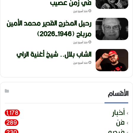
في زمن عصيب
منذ أسبوعين
رحيل المخرج القدير محمد الأمين
مرباح (1946-2026)
منذ أسبوعين
الشاب بلال.. شيخ أغنية الراي
منذ أسبوعين
الأقسام
أخبار
1٬178
فن
289
فيديو
230