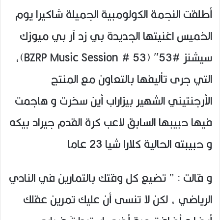
أطلقت النجمة الكولومبية الجميلة شاكيرا يوم
الخميس اغنيتها الجديدة بي زد آر بي ميوزك
سيشنز #53″ (BZRP Music Session # 53)،
التي جرى تأليفها بالتعاون مع المنتج
الأرجنتيني الشهير بيزاراب أين سخرت و هاجمت
فيها حبيبها السابق لاعب كرة القدم جيراد بيكه
و حبيبته الحالية كلارا شيا 23 عاما
و قالت : ” تضيع كل وقتك بالتمارين في النادي
الرياضي ، لكن لا تنسى أن عليك تمرين عقلك