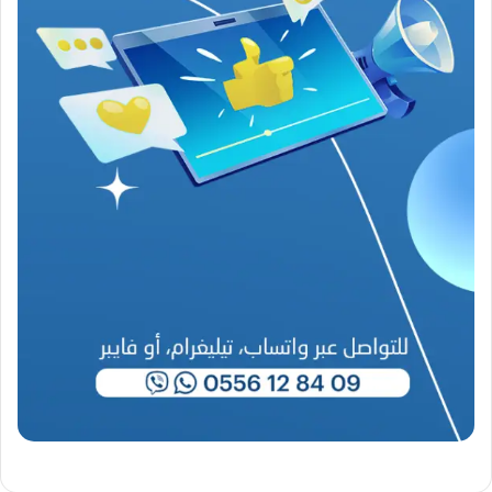
ن
ع
ص
ي
ب