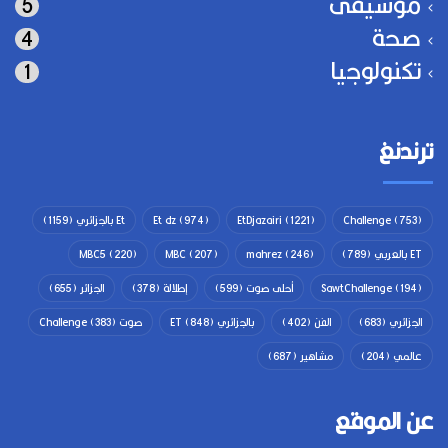
موسيقى
5
صحة
4
تكنولوجيا
1
ترندنغ
(753)
Challenge
(1221)
EtDjazairi
(974)
Et dz
Et بالجزائري
(1159)
ET بالعربي
(789)
(246)
mahrez
(207)
MBC
(220)
MBC5
(194)
SawtChallenge
أحلى صوت
(599)
إطلالة
(378)
الجزائر
(655)
الجزائري
(683)
الفن
(402)
بالجزائري ET
(848)
صوت Challenge
(383)
عالمي
(204)
مشاهير
(687)
عن الموقع