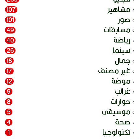
مشاهير
107
صور
101
مسابقات
49
رياضة
40
سينما
26
جمال
18
غير مصنف
17
موضة
12
غرائب
9
حوارات
8
موسيقى
5
صحة
4
تكنولوجيا
1