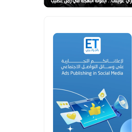
ج
ري عوينات.. أيقونة البهجة في زمن عصيب
2026)
ا
ل
ق
د
ي
ر
م
ح
م
د
ا
ل
أ
م
ي
ن
م
ر
ب
ا
ح