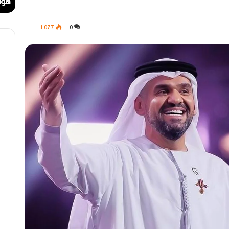
ا
ا
مهرجان الراي دولي في وهران
هوا
ي
ت
د
.
1٬077
0
و
.
ل
أ
ي
ي
ف
ق
ي
و
و
ن
ه
ة
ر
ا
ا
ل
ن
ب
ه
ج
ة
ف
ي
ز
م
ن
ع