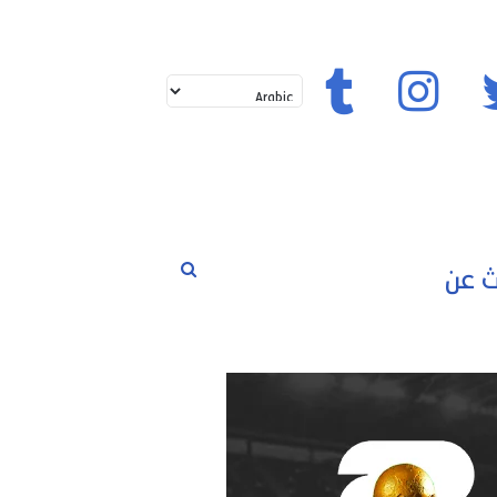
تويتر
إنستغرام
تيك توك
بحث
لم
حوارات
مسابقات
رياضة
عن