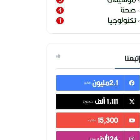
صحة
4
تكنولوجيا
1
إتبعنا
2,1مليون
متابع
1,111 ألف
متابعون
15٬300
مشترك
124ألف
متابع