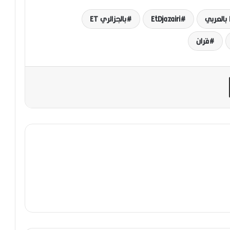
ي
EtDjazairi
بالجزائري ET
قران
مشاركة عبر البريد