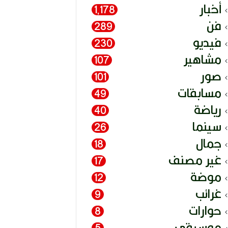
أخبار
1٬178
فن
289
فيديو
230
مشاهير
107
صور
101
مسابقات
49
رياضة
40
سينما
26
جمال
18
غير مصنف
17
موضة
12
غرائب
9
حوارات
8
موسيقى
5