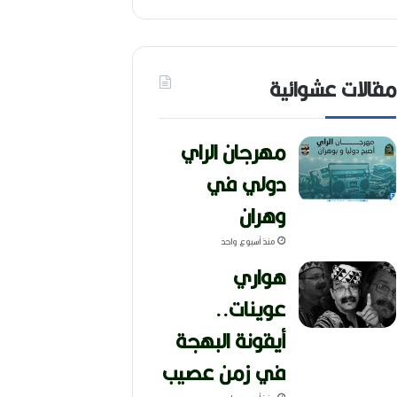
مقالات عشوائية
مهرجان الراي
دولي في
وهران
منذ أسبوع واحد
هواري
عوينات..
أيقونة البهجة
في زمن عصيب