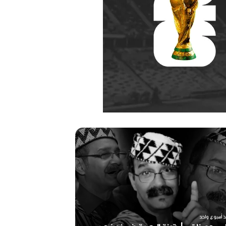
ر
ح
ي
ل
ا
ل
م
خ
منذ أسبوعين
ر
ذ أسبوع واحد