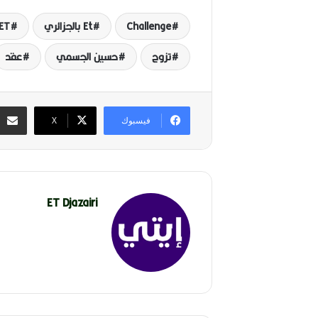
Challenge
Et بالجزائري
ET بالعرب
تزوج
حسين الجسمي
عقد
فيسبوك
‫X
ET Djazairi