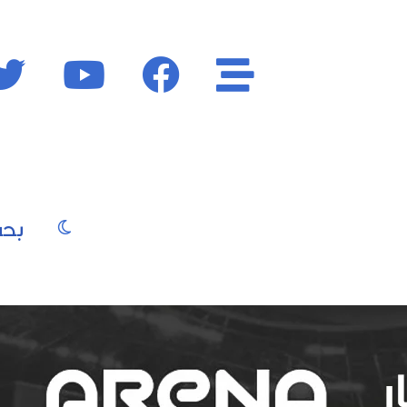
الأقسام
فايسبوك
يوتيوب
الوضع المظ
يو
صور
موسيقى
سينما
موضة
جمال
فن