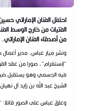
(
1
9
احتفل الفنان الإماراتي حس
4
6
الفتيات من خارج الوسط الف
-
2
من أصدقاء الفنان الإماراتي.
0
2
6
ونشر ميار عباس، مدير أعمال
)
“إنستغرام”، صورا من عقد الق
فيه الجسمي وهو يستقبل ضي
الشيخ عبد الله بن زايد آل نهي
وعلق عباس على الصور قائلا: 