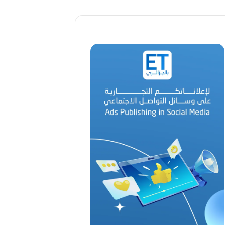
ا
ل
ق
د
ي
ر
م
ح
م
د
ا
ل
أ
م
ي
ن
م
ر
ب
ا
ح
(