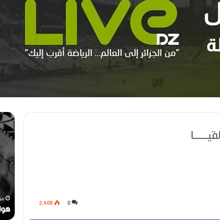
م
ه
ه
و
يـــــــا
ر
ا
ج
ر
ا
ي
ن
ع
ا
و
ل
ي
رحيل المخرج القدير محمد الأمين مرباح (1946-
ر
ن
منذ أسبوع واحد
من
2٬468
0
ا
ا
مهرجان الراي دولي في وهران
هوا