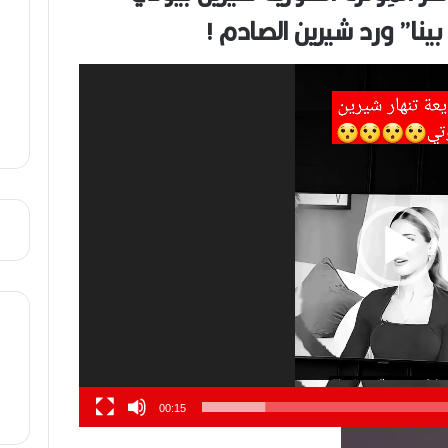
ي
ينا” ورد شيرين الصادم !
ب
00:15