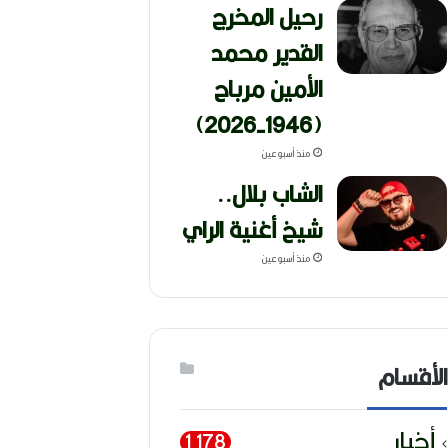
رحيل المخرج
القدير محمد
الأمين مرباح
(1946-2026)
منذ أسبوعين
الشاب بلال..
شيخ أغنية الراي
منذ أسبوعين
الأقسام
أخبار
1٬178