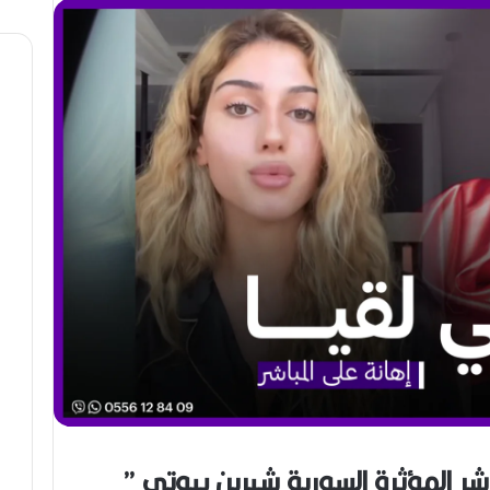
ي
ت
د
.
و
.
ل
أ
ي
ي
ف
ق
ي
و
و
ن
ه
ة
ر
ا
ا
ل
ن
ب
ه
ج
ة
ف
ي
ز
م
ن
ع
 المباشر المِؤثرة السورية شيرين بيوتي ”
ص