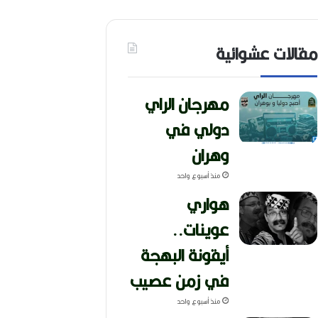
مقالات عشوائية
مهرجان الراي
دولي في
وهران
منذ أسبوع واحد
هواري
عوينات..
أيقونة البهجة
في زمن عصيب
منذ أسبوع واحد