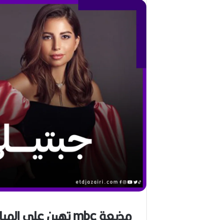
ا
ل
ق
د
ي
ر
م
ح
م
د
ا
ل
أ
م
ي
ن
م
ر
ب
ا
ح
مذيعة mbc تهين على
(