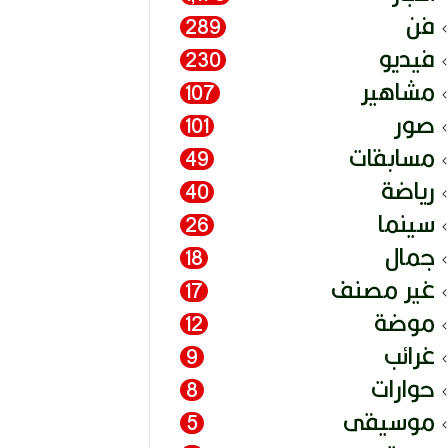
فن
289
فيديو
230
مشاهير
107
صور
101
مسابقات
49
رياضة
40
سينما
26
جمال
18
غير مصنف
17
موضة
12
غرائب
9
حوارات
8
موسيقى
5