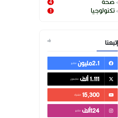
صحة
4
تكنولوجيا
1
إتبعنا
2,1مليون
متابع
1,111 ألف
متابعون
15٬300
مشترك
124ألف
متابع