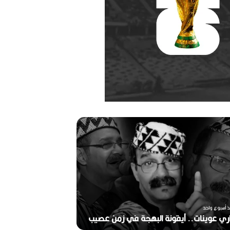
ر
ح
ي
ل
ا
ل
م
خ
منذ أسبوعين
ر
ذ أسبوع واحد
ج
ري عوينات.. أيقونة البهجة في زمن عصيب
2026)