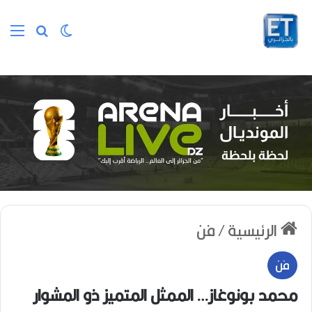
الوضع المظلم
بحث عن
الق
الرئيسية
/
فن
فن
محمد بونوغاز… الممثل المتميز ذو المشوار