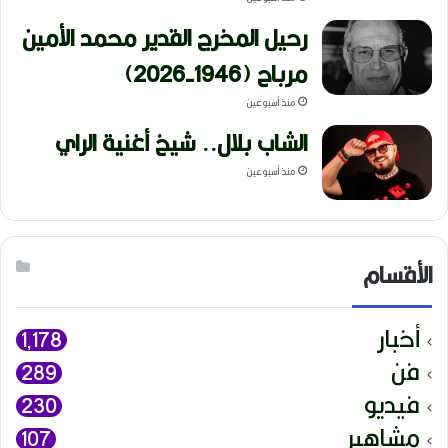
رحيل المخرج القدير محمد الأمين
مرباح (1946-2026)
منذ أسبوعين
الشاب بلال.. شيخ أغنية الراي
منذ أسبوعين
الأقسام
أخبار
1٬178
فن
289
فيديو
230
مشاهير
107