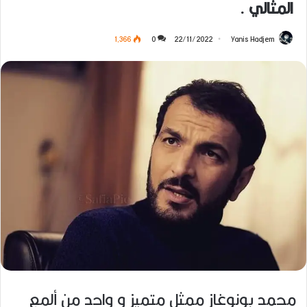
المثالي .
1٬366
0
22/11/2022
Yanis Hadjem
محمد بونوغاز ممثل متميز و واحد من ألمع