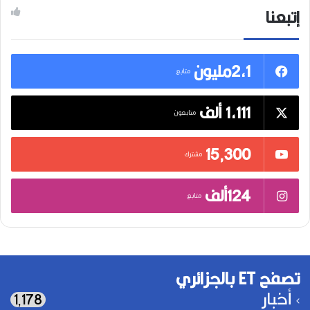
إتبعنا
2,1مليون
متابع
1,111 ألف
متابعون
15٬300
مشترك
124ألف
متابع
تصفح ET بالجزائري
أخبار
1٬178