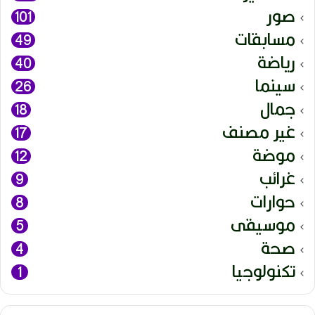
صور
101
مسابقات
49
رياضة
40
سينما
26
جمال
18
غير مصنف
17
موضة
12
غرائب
9
حوارات
8
موسيقى
5
صحة
4
تكنولوجيا
1