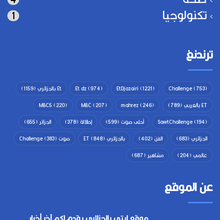
تكنولوجيا
1
ترندنغ
(753)
Challenge
(1221)
EtDjazairi
(974)
Et dz
Et بالجزائري
(1159)
ET بالعربي
(789)
(246)
mahrez
(207)
MBC
(220)
MBC5
(194)
SawtChallenge
أحلى صوت
(599)
إطلالة
(378)
الجزائر
(655)
الجزائري
(683)
الفن
(402)
بالجزائري ET
(848)
صوت Challenge
(383)
عالمي
(204)
مشاهير
(687)
عن الموقع
موقع إيتي بالجزائري يقدم لكم آخر أخبار