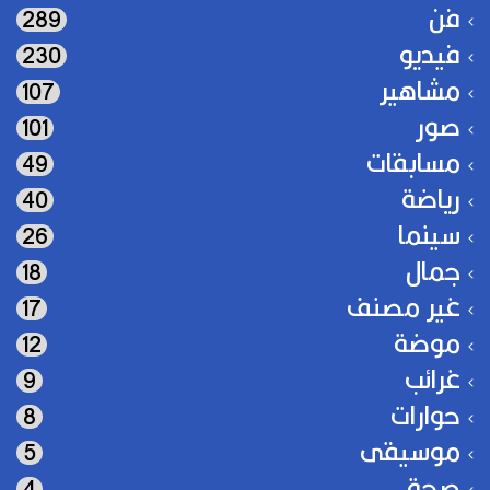
فن
289
فيديو
230
مشاهير
107
صور
101
مسابقات
49
رياضة
40
سينما
26
جمال
18
غير مصنف
17
موضة
12
غرائب
9
حوارات
8
موسيقى
5
صحة
4