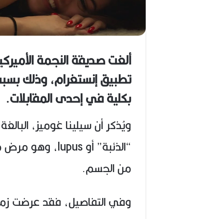
ا
ح
(
1
9
ألغت صديقة النجمة الأميركي
4
6
تطبيق إنستغرام، وذلك بسبب 
-
2
بكلية في إحدى المقابلات.
0
2
6
)
“الذئبة” أو upus
من الجسم.