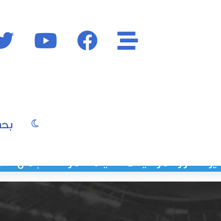
الأقسام
فايسبوك
يوتيوب
الوضع المظ
يو
صور
موسيقى
سينما
موضة
جمال
فن