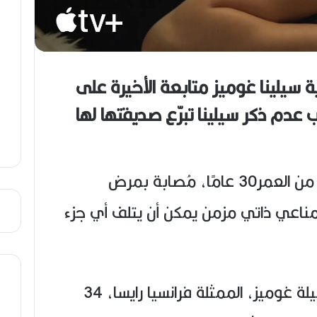
ن
ع
ص
ي
ب
ة سيلينا غوميز متابعة الأخيرة على
عدم ذكر سيلينا تبرّع صديقتها لها
ويُذكر أن سيلينا غوميز، البالغة من العمر30 عامًا، مُصابة بمرض
l، وهو مرض مناعي ذاتي مزمن يمكن أن يتلف أي جزء
وفي التفاصيل، فقد عرضت زميلة غوميز، الممثلة فرانسيا رايسا، 34