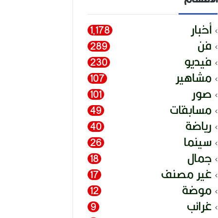
أخبار
1٬178
فن
289
فيديو
230
مشاهير
107
صور
101
مسابقات
49
رياضة
40
سينما
26
جمال
18
غير مصنف
17
موضة
12
غرائب
9