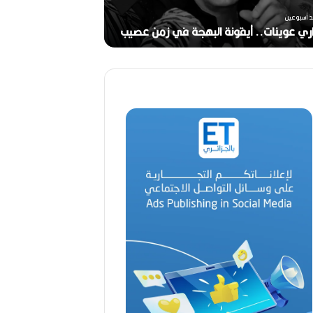
خ
ر
ذ أسبوعين
ج
ري عوينات.. أيقونة البهجة في زمن عصيب
2026)
ا
ل
ق
د
ي
ر
م
ح
م
د
ا
ل
أ
م
ي
ن
م
ر
ب