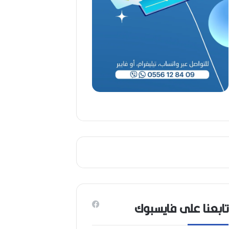
ا
ح
(
1
9
4
6
-
2
0
2
6
)
تابعنا على فايسبوك