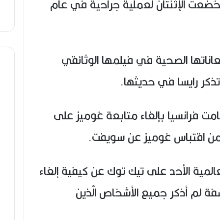
 وخضعت الإثنتان لعملية جراحية في عام
ناتها الصحية في فيلمها الوثائقي
مت فرانسيا بإلغاء متابعة غوميز على
 من اقتباس غوميز عن سويفت.
المية الأحد على تيك توك عن كيفية إلغاء
فة لم أذكر جميع الأشخاص الّذين