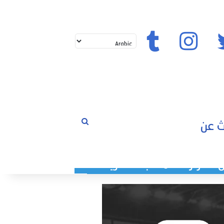
تويتر
إنستغرام
تيك توك
بحث
لم
عن
حوارات
مسابقات
رياضة