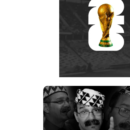
ر
ح
ي
ل
ا
ل
م
منذ أسبوعين