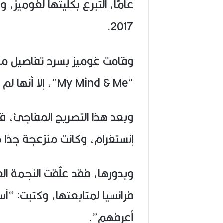
عامًا، التبرع بكليتها لغوميز،
2017.
وقامت غوميز بسرد تفاصيل معا
“My Mind & Me”، إلا أنها لم تذكر رايسا في حديثها.
وبعد هذا التصريح المفاجئ، قا
إنستغرام، وكانت منزعجة جدًا
وبدورها، فقد علّقت النجمة الع
فرانسيا لمتابعتها، وكتبت: “آس
أعرفهم”.