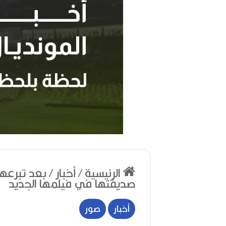
ر
ح
الرئيسية
/
أخبار
/
بعد تبرعها
ي
صديقتها في فيلمها الجديد
ل
ا
ل
أخبار
صور
م
منذ أسبوعين