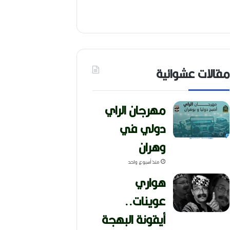
مقالات عشوائية
مهرجان الراي
دولي في
وهران
منذ أسبوع واحد
هواري
عوينات..
أيقونة البهجة