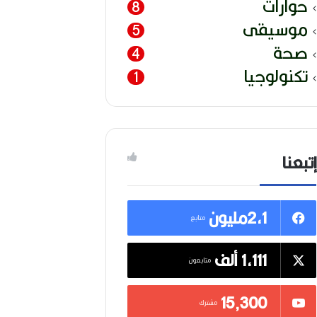
حوارات
8
موسيقى
5
صحة
4
تكنولوجيا
1
إتبعنا
2,1مليون
متابع
1,111 ألف
متابعون
15٬300
مشترك