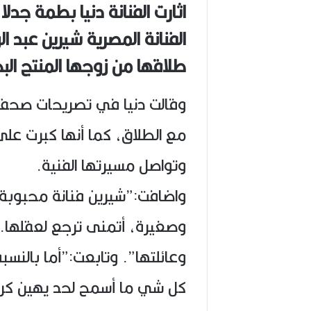
اثارت الفنانة دنيا بطمة جدل
(
1
الفنانة المصرية شيرين عبد ال
9
4
طلاقها من زوجها المنتج الب
6
-
2
وقالت دنيا في تصريحات صحفية
0
2
مع الطلاق، كما أنها كبرت على
6
)
وتواصل مسيرتها الفنية.
واضافت:”شيرين فنانة محبوبة و
وصغيرة، أتمنى ترجع لعقلها..
وعائلتها”. وتابعت:”أما بالنس
كل شي ما أسمح لحد يهين كرا