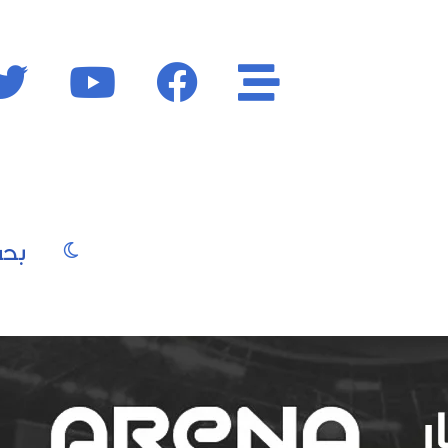
الأقسام
فايسبوك
يوتيوب
الوضع المظ
يو
صور
موسيقى
سينما
موضة
جمال
فن