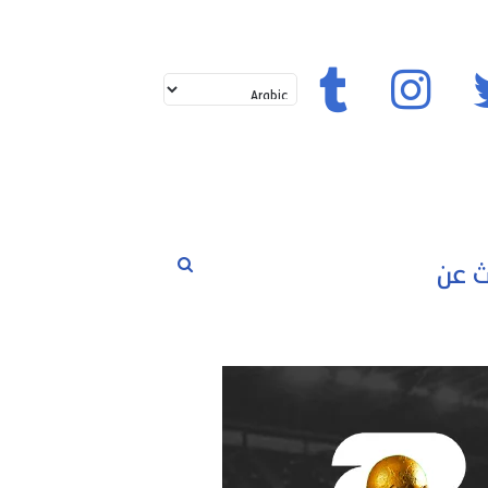
تويتر
إنستغرام
تيك توك
بحث
لم
حوارات
مسابقات
رياضة
عن