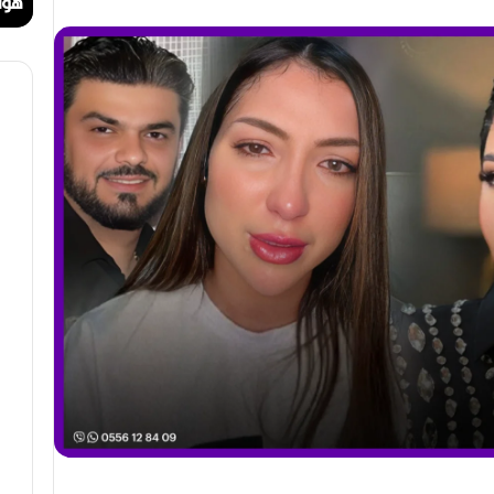
ا
ا
مهرجان الراي دولي في وهران
هوا
ي
ت
د
.
و
.
ل
أ
ي
ي
ف
ق
ي
و
و
ن
ه
ة
ر
ا
ا
ل
ن
ب
ه
ج
ة
ف
ي
ز
م
ن
ع