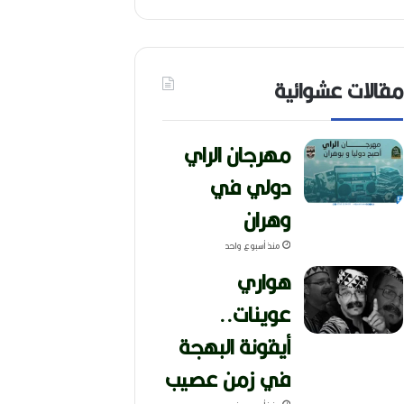
مقالات عشوائية
مهرجان الراي
دولي في
وهران
منذ أسبوع واحد
هواري
عوينات..
أيقونة البهجة
في زمن عصيب