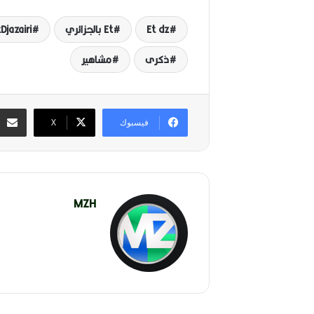
Et dz
Et بالجزائري
Djazairi
ذكرى
مشاهير
فيسبوك
‫X
MZH