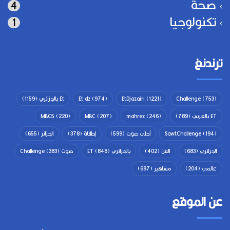
صحة
4
تكنولوجيا
1
ترندنغ
(753)
Challenge
(1221)
EtDjazairi
(974)
Et dz
Et بالجزائري
(1159)
ET بالعربي
(789)
(246)
mahrez
(207)
MBC
(220)
MBC5
(194)
SawtChallenge
أحلى صوت
(599)
إطلالة
(378)
الجزائر
(655)
الجزائري
(683)
الفن
(402)
بالجزائري ET
(848)
صوت Challenge
(383)
عالمي
(204)
مشاهير
(687)
عن الموقع