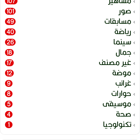
مشاهير
107
صور
101
مسابقات
49
رياضة
40
سينما
26
جمال
18
غير مصنف
17
موضة
12
غرائب
9
حوارات
8
موسيقى
5
صحة
4
تكنولوجيا
1