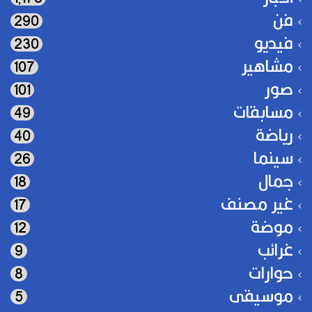
فن
290
فيديو
230
مشاهير
107
صور
101
مسابقات
49
رياضة
40
سينما
26
جمال
18
غير مصنف
17
موضة
12
غرائب
9
حوارات
8
موسيقى
5