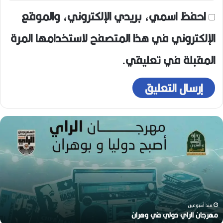
احفظ اسمي، بريدي الإلكتروني، والموقع
الإلكتروني في هذا المتصفح لاستخدامها المرة
المقبلة في تعليقي.
واري
ن
وينات..
ز
يقونة
ا
لبهجة
و
ي
ا
من
صيب
منذ أسبوعين
هواري عوينات.. أيقونة البهجة في زمن عصيب