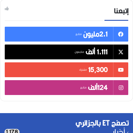
إتبعنا
2,1مليون
متابع
1,111 ألف
متابعون
15٬300
مشترك
124ألف
متابع
تصفح ET بالجزائري
أخبار
1٬178