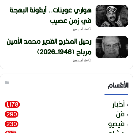
هواري عوينات.. أيقونة البهجة
في زمن عصيب
منذ أسبوعين
رحيل المخرج القدير محمد الأمين
مرباح (1946-2026)
منذ أسبوعين
الأقسام
أخبار
1٬178
فن
290
فيديو
230