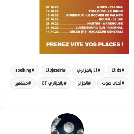
Et dz
Et بالجزائري
EtDjazairi
soolking
أحلى صوت
الجزائر
بالجزائري ET
مشاهير