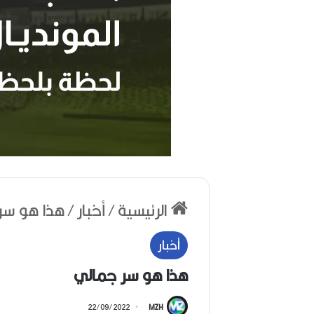
ر
ح
الرئيسية
/
أخبار
/
هذا هو سر
ي
ل
ا
أخبار
ل
م
هذا هو سر جمالي
خ
منذ أسبوعين
ر
22/09/2022
MZH