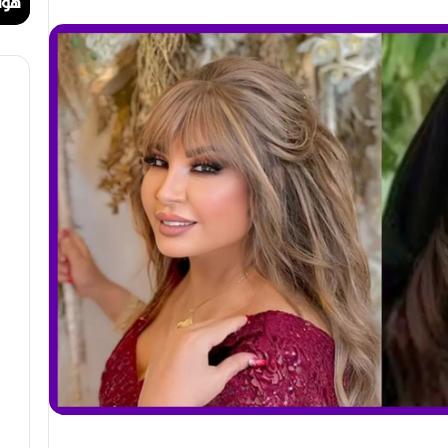
ا
ا
مهرجان الراي دولي في وهران
هوا
ي
ت
د
.
و
.
ل
أ
ي
ي
ف
ق
ي
و
و
ن
ه
ة
ر
ا
ا
ل
ن
ب
ه
ج
ة
ف
ي
ز
م
ن
ع