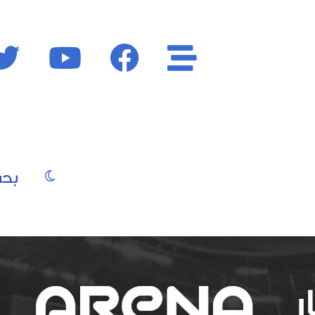
الأقسام
فايسبوك
يوتيوب
الوضع المظ
يو
صور
موسيقى
سينما
موضة
جمال
فن