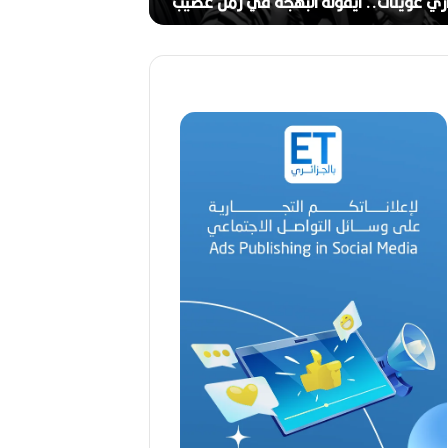
ج
ري عوينات.. أيقونة البهجة في زمن عصيب
2026)
ا
ل
ق
د
ي
ر
م
ح
م
د
ا
ل
أ
م
ي
ن
م
ر
ب
ا
ح