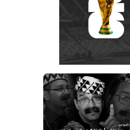
ر
ح
ي
ل
ا
ل
م
خ
منذ أسبوعين
ر
ذ أسبوعين