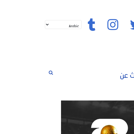
تويتر
إنستغرام
تيك توك
بحث
لم
حوارات
مسابقات
رياضة
عن