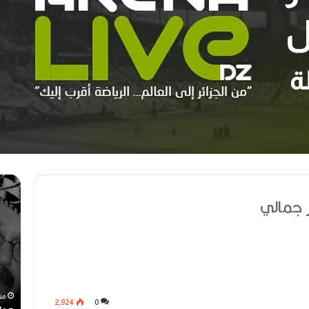
م
ه
ه
و
 جمالي
ر
ا
ج
ر
ا
ي
ن
ع
ا
و
ل
ي
رحيل المخرج القدير محمد الأمين مرباح (1946-
ر
ن
منذ أسبوع واحد
من
2٬924
0