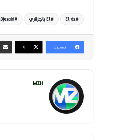
Et dz
Et بالجزائري
Djazairi
فيسبوك
‫X
MZH