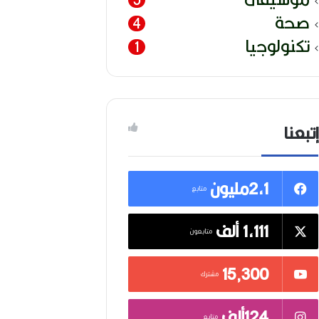
صحة
4
تكنولوجيا
1
إتبعنا
2,1مليون
متابع
1,111 ألف
متابعون
15٬300
مشترك
124ألف
متابع