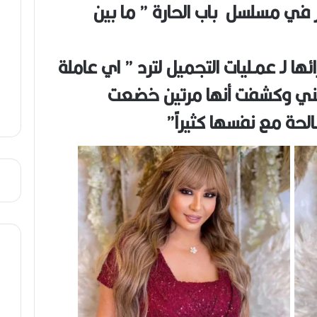
 في مسلسل باب الحارة ” ما بين
ص
ي
ب
ا لـ عمـليات التجميل لترد ” اي عاملة
يعني وكشفت أنها مرتين خضعت
الحة مع نفسها كثيراً”