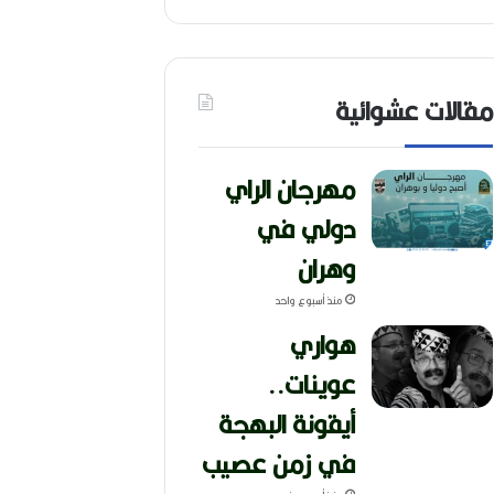
مقالات عشوائية
مهرجان الراي
دولي في
وهران
منذ أسبوع واحد
هواري
عوينات..
أيقونة البهجة
في زمن عصيب