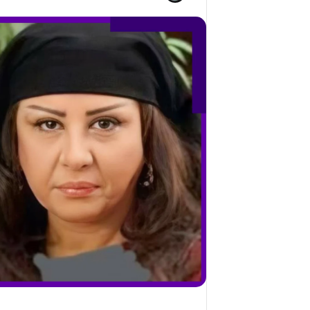
ج
2026)
ا
ل
ق
د
ي
ر
م
ح
م
د
ا
ل
أ
م
ي
ن
م
ر
ب
ا
ح