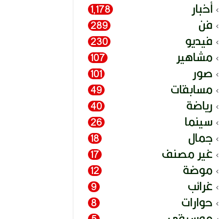
أخبار
1٬178
فن
289
فيديو
230
مشاهير
107
صور
101
مسابقات
49
رياضة
40
سينما
26
جمال
18
غير مصنف
17
موضة
12
غرائب
9
حوارات
8
موسيقى
5