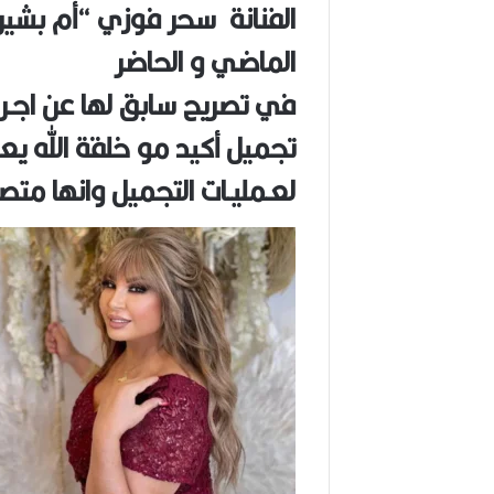
الفنانة سحر فوزي “أم بشير
(
1
الماضي و الحاضر
9
4
في تصريح سابق لها عن اجـرائه
6
-
تجميل أكيد مو خلقة الله 
2
0
لعـمليـات التجميل وانها متص
2
6
)